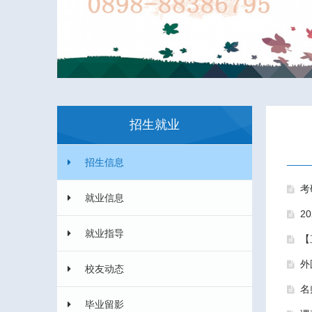
招生就业
招生信息
考
就业信息
2
就业指导
【
外
校友动态
名
毕业留影