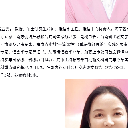
吴亚男， 教授、硕士研究生导师；俄语系主任、俄语中心负责人。海南省
修订专家、南方俄语产教融合共同体常务理事、副秘书长，海南省比较文
组）命题及评审专家，海南省本科“一流课程”《俄语翻译理论与实践》负
学专家、语言学专家等证书。从事俄语教学
23
年，兼职上市公司首席翻译
1
主持参与国家级、省级项目
14
项，其中主持教育部首批新文科研究与改革
社科重点研究基地项目
1
项。在国内外期刊公开发表论文
49
篇（
2
篇
CSSCI
、
著作
3
部，参编教材
9
本。