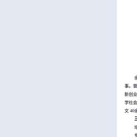
事。
新创
学社
文
40