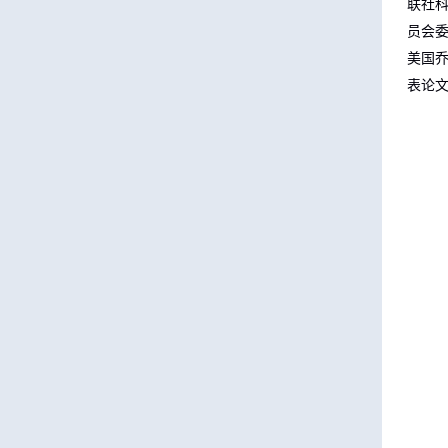
联社
员会
美国
表论