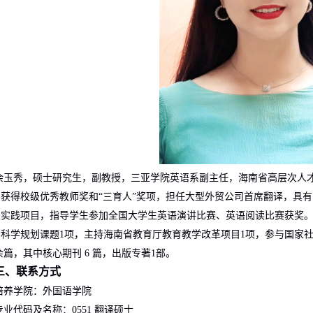
余玉秀，硕士研究生，副教授，三亚学院英语系副主任，海南省高层次人
曾获得校级优秀教师奖和“三育人”奖项，担任大型外贸公司首席翻译，具
业实践项目，指导学生参加全国大学生英语演讲比赛、英语阅读比赛获奖
会科学规划课题
1
项，主持海南省教育厅教育教学改革项目
1
项，参与国家
余篇，其中核心期刊
6
篇，出版专著
1
部。
三、联系方式
培养学院：外国语学院
专业代码及名称：
0551
翻译硕士