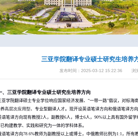
三亚学院翻译专业硕士研究生培养
发布时间：2025-03-12 15:22:36
浏
一、三亚学院翻译专业硕士研究生培养方向
三亚学院
翻译
硕士专业
学位
响应国家经济发展、“一带一路”
倡议
，对标海
培养
高层次应用型
、
专业型翻译
人才
。现开设英语笔译方向和俄语笔译方
英语笔译
方向
现有教授
2
人，副教授
6
人，博士
6
人，
90%
以上具有国外留学
，已构建教学、实践和研究为一体的学科体系。
俄语笔译方向
78.6%
教师为副教授以上或博士，中俄教师比例为
1:1
，所有