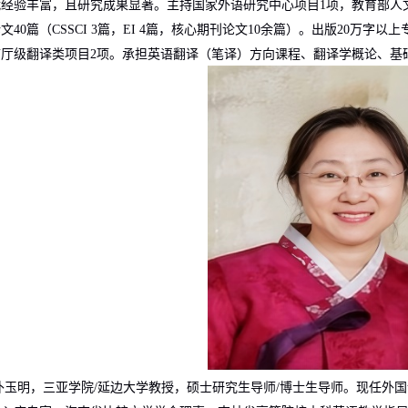
战经验丰富，且研究成果显著。主持国家外语研究中心项目
1
项，教育部人
论文
40
篇（
CSSCI 3
篇，
EI 4
篇，核心期刊论文
10
余篇）。出版
20
万字以上
市厅级翻译类项目
2
项。承担英语翻译（笔译）方向课程、翻译学概论、基
朴玉明，三亚学院
/
延边大学教授，硕士研究生导师
/
博士生导师。现任外国