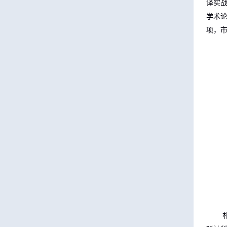
译实
学术
三亚学院外国语学院2026年硕士研究生拟录取名单公示公告（一志愿）
项，