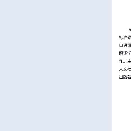
标准
口语
翻译
作。
人文
出版