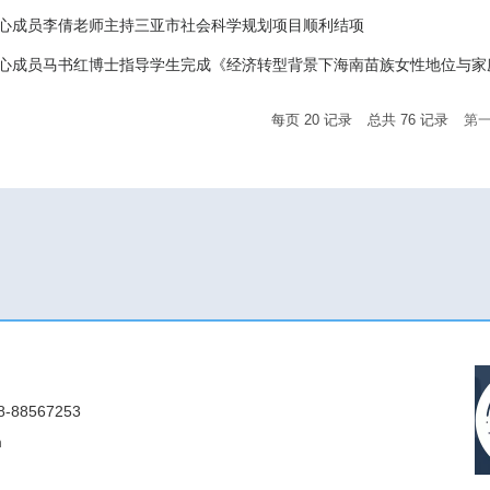
心成员李倩老师主持三亚市社会科学规划项目顺利结项
心成员马书红博士指导学生完成《经济转型背景下海南苗族女性地位与家
每页
20
记录
总共
76
记录
第
88567253
m