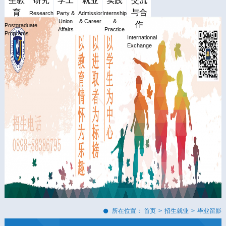
生教
研究
学工
就业
实践
交流
育
与合
Research
Party &
Admission
Internship
Union
& Career
&
作
Postgraduate
Affairs
Practice
Programs
International
Exchange
所在位置：
首页
>
招生就业
>
毕业留影