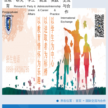
生教
研究
学工
就业
实践
交流
育
与合
Research
Party &
Admission
Internship
Union
& Career
&
作
Postgraduate
Affairs
Practice
Programs
International
Exchange
所在位置：
首页
>
国际交流与合作