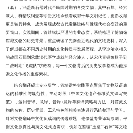
（套），涵盖新石器时代至民国时期的各类文物，其中石犀、经穴
漆人、狩猎纹铜壶等珍贵文物承载着成都千年文明记忆，皮影收藏
更是独具特色，成为展现成都古代发展脉络与近现代社会变迁的重
要窗口。实践期间，管靖锴以严谨的专业态度，系统梳理了博物馆
馆藏文物的历史背景，重点研读了先秦至近现代的文物史料，深入
了解成都在不同历史时期的文化特质与发展历程。从李冰治水相关
的战国石犀到承载汉代医学成就的经穴漆人，从宋代青铜象棋子到
二战时期“飞虎队”求救符，每一件文物背后的历史故事都成为他探
索文化传播的重要素材。
结合翻译硕士专业所学，管靖锴将实践重点聚焦于文物双语表
达的精准性与规范性，主动对照《中国文化遗产领域英文译写规
范》，运用音译、意译、音译+意译等翻译策略与方法，对馆藏文
物的名称、历史背景、工艺特色等相关表述进行系统整理与学习。
针对文物翻译中文化负载词的传递难题，他借鉴专业译写原则，平
衡文化原真性与跨文化沟通需求，例如在整理“玉璧”“石犀”等文物