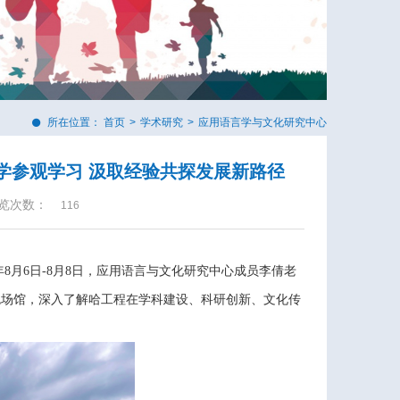
所在位置：
首页
>
学术研究
>
应用语言学与文化研究中心
学参观学习 汲取经验共探发展新路径
览次数：
116
年
8
月
6
日
-8
月
8
日，应用语言与文化研究
中心成员
李倩
老
色场馆，深入了解哈工程在学科建设、科研创新、文化传