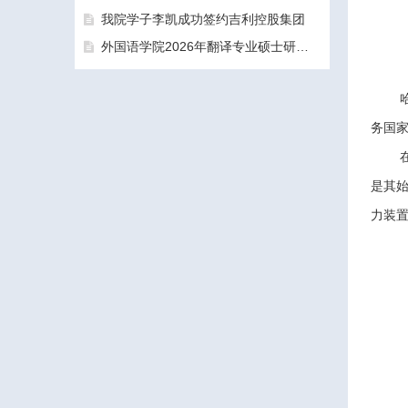
我院学子李凯成功签约吉利控股集团
外国语学院2026年翻译专业硕士研究生（MTI）一志愿考生面试工作圆满结束
务国
三亚学院外国语学院2026年硕士研究生拟录取名单公示公告（一志愿）
是其
力装