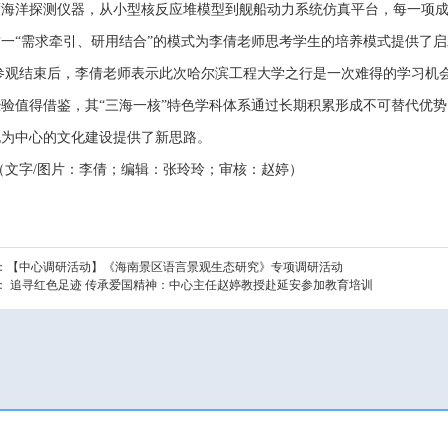
度海洋探测仪器，从小型核反应堆模型到舰船动力系统仿真平台，每一项
一“需求牵引、研用结合”的模式为
李倩
老师思考
学生的培养模式提供了启
参观结束后，李倩老师表示此次哈尔滨工程大学之行是一次难得的学习机
验值得借鉴，其“三海一核”特色学科体系通过长期积累形成不可替代优势
也为中心的文化建设提供了新思路。
（文字
/
图片：李倩；编辑：张玲玲；审核：赵婷）
：
【中心调研活动】《海南景区语言景观生态研究》专项调研活动
：
追寻红色足迹 传承爱国精神：中心主任赵婷教授赴延安参加教育培训