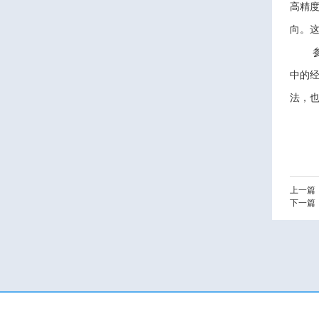
高精
向。这
中的经
法，
上一篇
下一篇