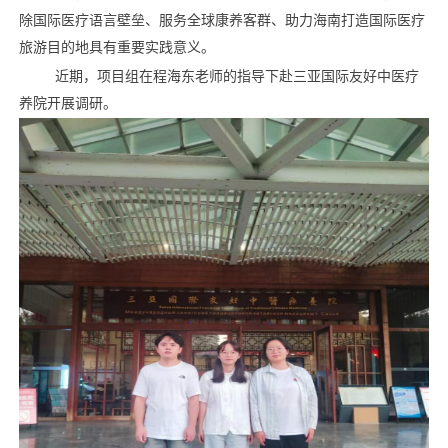
除国际医疗语言壁垒、服务全球康养客群、助力海南打造国际医疗
旅游目的地具有重要实践意义
。
近期，
项目组
在程海东老师的指导下
赴
三亚国际
友好
中医
疗
养院
开展调研
。