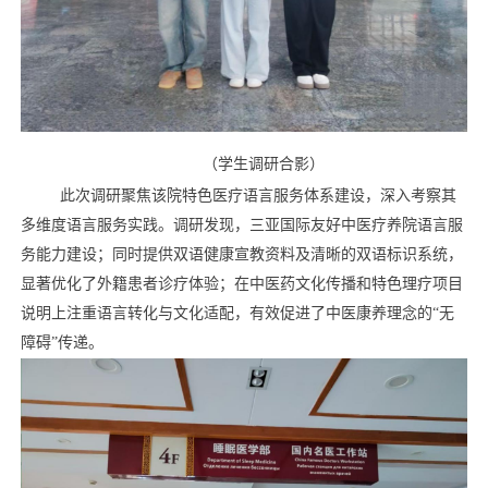
（
学生调研合影
）
此次调研
聚焦该院特色
医疗语言
服务体系建设，深入考察其
多维度语言服务实践。调研发现，
三亚国际
友好
中医
疗养院
语言服
务
能力建设；同时提供双语健康宣教资料及清晰的双语标识系统，
显著优化了
外籍
患者诊疗体验；在中医药文化传播和特色理疗项目
说明上注重
语言
转化与文化适配，有效促进了中医康养理念的“无
障碍”传递。