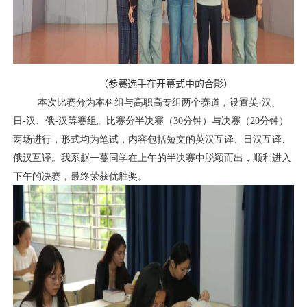
（参赛选手在开幕式中的合影）
本次比赛分为本科组与高职高专组两个赛道，设置英
-
汉、
日
-
汉、俄
-
汉等赛组。比赛分半决赛（
30
分钟）与决赛（
20
分钟）
两场进行，形式均为笔试，内容包括短文的英汉互译、日汉互译、
俄汉互译。我系赵一蔓同学在上午的半决赛中脱颖而出，顺利进入
下午的决赛，最终荣获优胜奖。