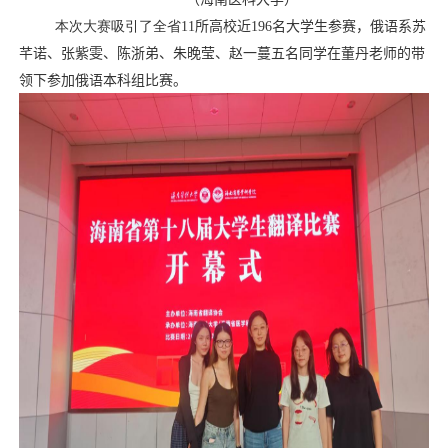
本次大赛吸引了全省
1
1
所高校
近
196
名大学生参赛，俄语系
苏
芊诺、张紫雯、陈浙弟、朱晚莹、赵一蔓五名同学
在董丹老师的带
领下参加俄语本科组比赛。