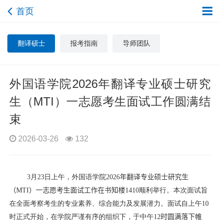
首页
翻译硕士
报考指南
导师团队
外国语学院2026年翻译专业硕士研究
生（MTI）一志愿考生面试工作圆满结
束
2026-03-26
132
3
月
23
日上午，外国语学院
2026
年翻译
专业
硕士
研究生
（
MTI
）一志愿
考生
面试工作在
书知楼
1410
顺利举行。本次面试旨
在全面考察考生的专业素养、综合能力及发展潜力。面试自上午
10
时正式开始，在学院严谨有序的组织下，于中午
12
时
圆满落下帷