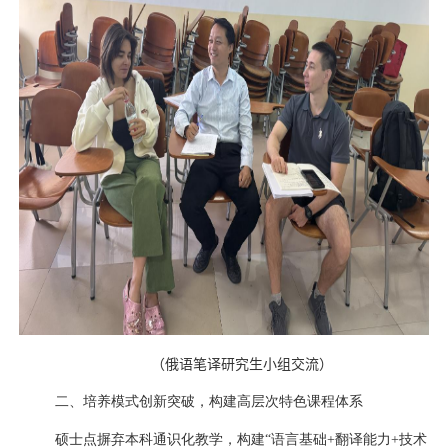
（
俄语笔译研究生小组交流
）
二、培养模式创新突破，构建高层次特色课程体系
硕士点摒弃本科通识化教学，构建“语言基础
+
翻译能力
+
技术