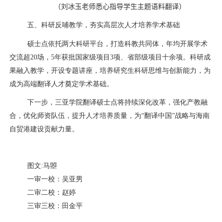
（
刘冰玉老师悉心指导学生主题语料翻译
）
五、科研反哺教学，夯实高层次人才培养学术基础
硕士点依托两大科研平台，打造科教共同体，年均开展学术
交流超
20
场，
5
年获批国家级项目
3
项、省部级项目十余项。科研成
果融入教学，开设专题讲座，培养研究生科研思维与创新能力，为
成为高端翻译人才奠定学术基础。
下一步，三亚学院翻译硕士点将持续深化改革，强化产教融
合，优化师资队伍，提升人才培养质量，为“翻译中国”战略与海南
自贸港建设贡献力量。
图文
:
马曌
一审一校：吴亚男
二审二校：赵婷
三审三校：田金平