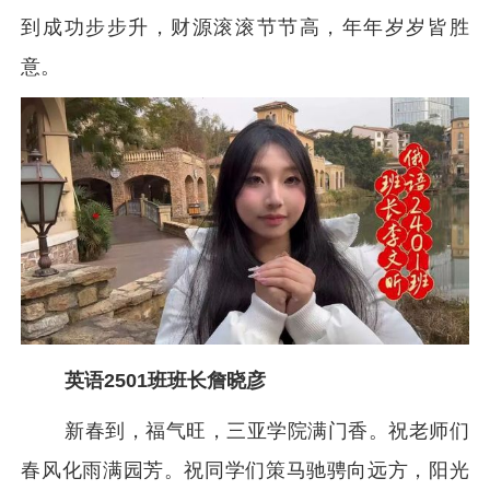
到成功步步升，财源滚滚节节高，年年岁岁皆胜
意。
英语2501班班长詹晓彦
新春到，福气旺，三亚学院满门香。祝老师们
春风化雨满园芳。祝同学们策马驰骋向远方，阳光