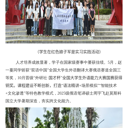
（
学生在红色娘子军是实习实践活动
）
人才培养成效显著，学子在国家级赛事中屡获佳绩。
5
月，赵
一蔓同学斩获“双语中国”全国大学生外语翻译大赛俄语赛道全国三
等奖，
10
月晋级“外研社
·
国才杯”全国大学生外语能力大赛国赛
获得
铜奖
。课程建设不断创新，打造“语法精讲
+
场景模拟”“智能技术
+
文化渗透”等特色教学模式，
2025
级俄语笔译硕士周宇飞赴莫斯科
国立大学暑期深造，夯实跨文化能力。