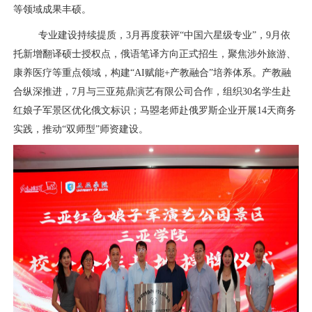
等领域成果丰硕。
专业建设持续提质，
3
月再度获评“中国六星级专业”，
9
月依
托新增翻译硕士授权点，俄语笔译方向正式招生，聚焦涉外旅游、
康养医疗等重点领域，构建“
AI
赋能
+
产教融合”培养体系。产教融
合纵深推进，
7
月与三亚苑鼎演艺有限公司合作，组织
30
名学生赴
红娘子军景区优化俄文标识；马曌老师赴俄罗斯企业开展
14
天商务
实践，推动“双师型”师资建设。