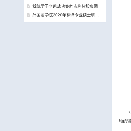
我院学子李凯成功签约吉利控股集团
外国语学院2026年翻译专业硕士研究生（MTI）一志愿考生面试工作圆满结束
三亚学院外国语学院2026年硕士研究生拟录取名单公示公告（一志愿）
晰的