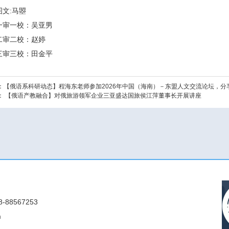
图文
:
马曌
一审一校：吴亚男
二审二校：赵婷
三审三校：田金平
：
【俄语系科研动态】程海东老师参加2026年中国（海南）－东盟人文交流论坛，
：
【俄语产教融合】对俄旅游领军企业三亚盛达国旅侯江萍董事长开展讲座
88567253
m