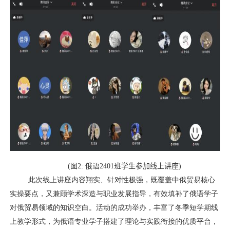
(
图
2:
俄语
2401
班学生参加线上讲座
)
此次线上讲座内容翔实、针对性极强，既覆盖中俄贸易核心
实操要点，又兼顾学术深造与职业发展指导，有效填补了俄语学子
对俄贸易领域的知识空白。活动的成功举办，丰富了冬季短学期线
上教学形式，为俄语专业学子搭建了理论与实践衔接的优质平台，