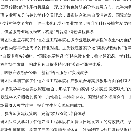
与国际传播知识体系有机融合，形成了特色鲜明的学科发展方向。此举为我
语专业可充分借鉴其学科交叉理念，紧密结合海南自贸港建设、国际旅游
外文旅”等交叉方向，进一步优化学科专业布局，提升学科服务地方发展
二、借鉴微专业建设模式，构思“自贸港”特色课程体系
调研团队重点考察了仲恺农业工程学院在微专业建设与课程体系重构方面的
了课程内容与行业需求的精准对接。这为我院落实学校“四类课程结构”改
“自贸港商务沟通”、“国际会展翻译”等特色微专业，推动通识课、学
程的协同发展，构建具有自贸港特色的“英语+”课程体系。
三、吸收产教融合经验，创新“语言服务+”实践教学
调研团队详细了解了仲恺农业工程学院在产教融合与实践教学方面的创新举
课堂教学与社会实践深度融合，形成了“课内实训-校外实践-竞赛联动
。我院将充分吸收其经验，加快推进与涉外企业、国际组织的深度合作，构
实场景引入教学过程，提升学生的实践应用能力。
四、参考师资建设策略，完善“双师双能”培育体系
调研团队深入学习了仲恺农业工程学院在师资队伍建设方面的有效做法。该
竞赛驱动等策略，构建了完善的教师发展体系。这为我院推动师资转型提