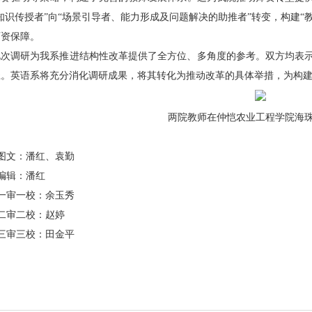
知识传授者”向“场景引导者、能力形成及问题解决的助推者”转变，构建“
师资保障。
此次调研为我系推进结构性改革提供了全方位、多角度的参考。双方均表
径。英语系将充分消化调研成果，将其转化为推动改革的具体举措，为构
两院教师在仲恺农业工程学院海
图文：潘红、袁勤
编辑：潘红
一审一校：余玉秀
二审二校：赵婷
三审三校：田金平