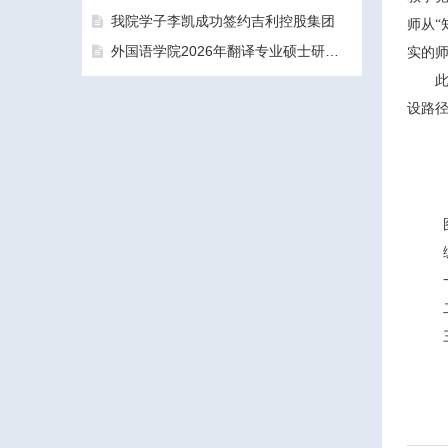
我院学子李凯成功签约吉利控股集团
师从“
外国语学院2026年翻译专业硕士研究生（MTI）一志愿考生面试工作圆满结束
实的
设路
三亚学院外国语学院2026年硕士研究生拟录取名单公示公告（一志愿）