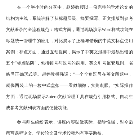
在
一个半
小时的分享中，
赵婷
教授以一份完整
的
学术论文的
结构为主线，系统讲解了从标题层级、摘要撰写、正文排版到参考
文献著录的全流程规范：
格式方面，通过
现场演示
Word
样式功能在
标题统一管理中的应用，对比展示了正确与错误的中英文标点使用
案例
；
标点
方面，
通过互动提问，揭示了中英文混排中最易出错的
五个
“标点陷阱”，包括顿号与逗号的误用、英文引号嵌套规则、省
略号正确形式等。
赵婷教授
强调：
“一个全角逗号在英文段落中，
就像西装上的一粒中式盘扣——看似细微，实则刺眼。”
实际操作
方面，通过
现场展示
Zotero
文献管理工具在规范引用格式、自动生
成参考文献列表方面的便捷功能
。
参与师生纷纷表示，讲座内容贴近实际、指导性强，对今后
撰写课程论文、学位论文及学术投稿均有重要助益。