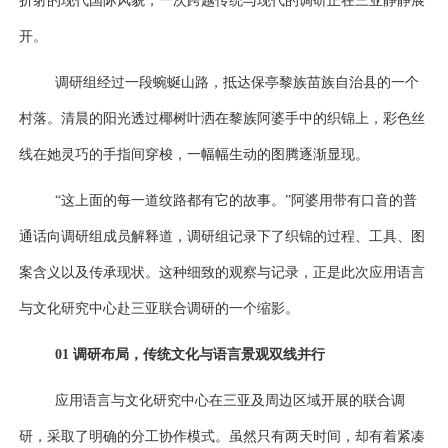
折射的现代国际风貌，一次跨越传统与现代的调研正在三亚静静展
开。
调研组经过一段蜿蜒山路，抵达保亭黎族苗族自治县的一个
村落。清晨的阳光透过椰树叶洒在黎族阿婆手中的织锦上，彩色丝
线在她灵巧的手指间穿梭，一幅幅生动的图腾逐渐显现。
“这上面的每一道纹路都有它的故事。”阿婆用带有口音的普
通话向调研组成员解释道，调研组记录下了织锦的过程、工具、图
案含义以及传承现状。这种细致的观察与记录，正是此次应用语言
与文化研究中心赴三亚联合调研的一个缩影。
01
调研布局，传统文化与语言景观双线并行
应用语言与文化研究中心在三亚及周边区域开展的联合调
研，采取了明确的分工协作模式。
虽然只有
两天时间，却有着紧凑