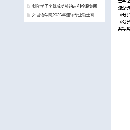
士学
我院学子李凯成功签约吉利控股集团
流深
外国语学院2026年翻译专业硕士研究生（MTI）一志愿考生面试工作圆满结束
《俄
《俄
奖等
三亚学院外国语学院2026年硕士研究生拟录取名单公示公告（一志愿）