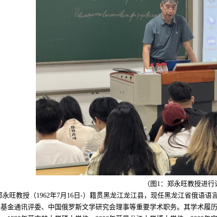
（
图
1
：
郑永旺教授
进行
郑永旺教授（
1962
年
7
月
16
日
-
）籍贯黑龙江龙江县，现任黑龙江省俄语语
科基金通讯评委、中国俄罗斯文学研究会理事等重要学术职务。其学术履