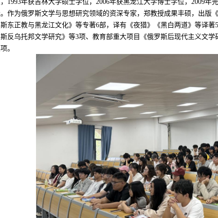
位，
1993
年获吉林大学硕士学位，
2006
年获黑龙江大学博士学位，
2009
年
造。作为俄罗斯文学与思想研究领域的资深专家，郑教授成果丰硕，出版
罗斯东正教与黑龙江文化》等专著
6
部，译有《夜猎》《黑白两道》等译著
罗斯反乌托邦文学研究》等
3
项、教育部重大项目《俄罗斯后现代主义文学
奖项。