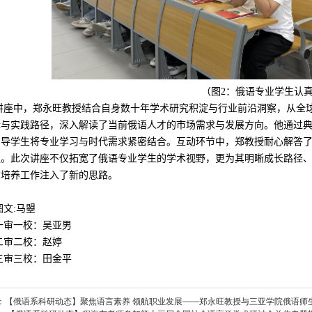
（
图
2
：俄语专业学生认
讲座中，郑永旺教授结合自身数十年学术研究积淀与行业前沿洞察，从全
辑与实践路径，深入解读了当前俄语人才的市场需求与发展方向。他通过
引导学生将专业学习与时代需求紧密结合。互动环节中，郑教授耐心解答
议。此次讲座不仅拓宽了俄语专业学生的学术视野，更为其明晰成长路径
才培养工作注入了新的思路。
图文
:
马曌
一审一校：吴亚男
二审二校：赵婷
三审三校：田金平
：
【俄语系科研动态】聚焦语言素养 领航职业发展——郑永旺教授与三亚学院俄语师