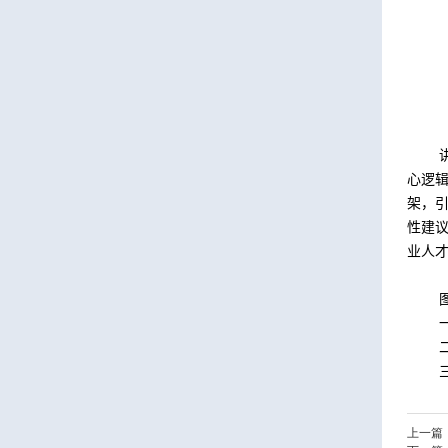
心逻
架，
性建
业人
上一篇