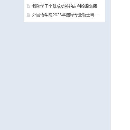
我院学子李凯成功签约吉利控股集团
外国语学院2026年翻译专业硕士研究生（MTI）一志愿考生面试工作圆满结束
三亚学院外国语学院2026年硕士研究生拟录取名单公示公告（一志愿）