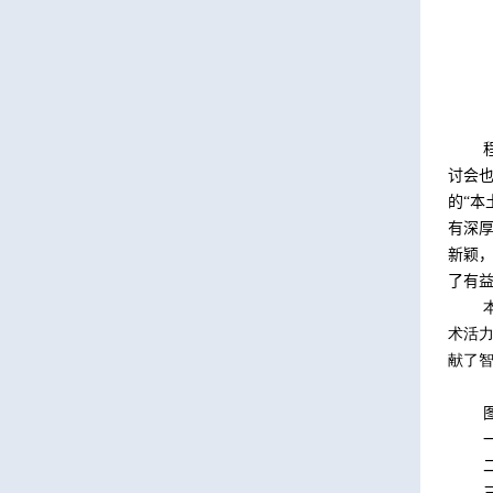
讨会
的“本
有深
新颖
了有
术活
献了