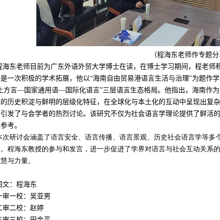
（
程海东老师作专题分
程海东
老师目前为广东外语外贸大学博士在读，在博士学习期间，程老师
也是一次积极的学术拓展
，
他
以
“
海南自由贸易港语言生活与治理
”
为题作学
土方言—国家通用语—国际化语言”三层语言生态格局。他指出，海南作为
厚的历史积淀与鲜明的层级化特征，在全球化与本土化的互动中呈现出复
，引发了与会学者的热烈讨论。该研究不仅为社会语言学理论提供了鲜活
益参考。
本次研讨会涵盖了语言安全、语言传播、语言景观、历史社会语言学等多
力。程海东教授的参与和发言，进一步促进了学界对语言与社会互动关系
智慧与力量。
图文：程海东
一审一校：吴亚男
二审二校：赵婷
三审三校：田金平