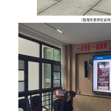
（
程海东老师在会场