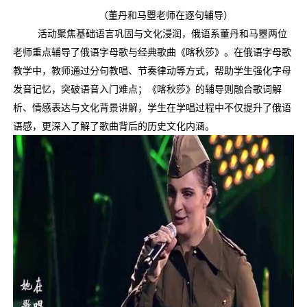
（
董丹和马瞾老师在逐句辅导
）
活动聚焦基础语言巩固与文化浸润，
俄语系董丹和马瞾两位
老师
重点辅导了俄语字母歌与经典歌曲《喀秋莎》。在俄语字母歌
教学中，教师通过分句教唱、节奏律动等方式，帮助学生强化字母
发音记忆，突破语音入门难点；《喀秋莎》的辅导则融合歌词解
析、情感表达与文化背景讲解，学生在学唱过程中不仅提升了俄语
语感，更深入了解了歌曲背后的历史文化内涵。