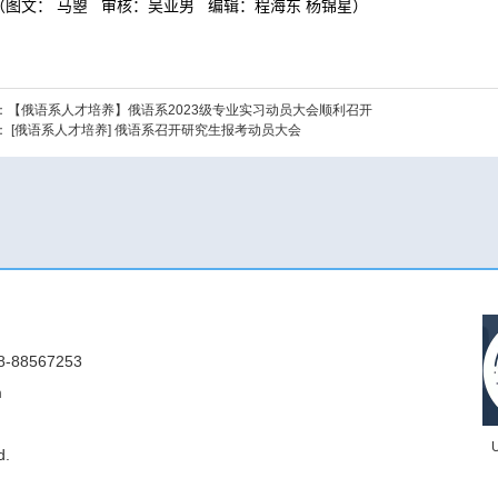
（
图文： 马曌 审核：吴亚男 编辑：程海东 杨锦星
）
：
【俄语系人才培养】俄语系2023级专业实习动员大会顺利召开
：
[俄语系人才培养] 俄语系召开研究生报考动员大会
88567253
m
d.