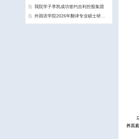
我院学子李凯成功签约吉利控股集团
外国语学院2026年翻译专业硕士研究生（MTI）一志愿考生面试工作圆满结束
三亚学院外国语学院2026年硕士研究生拟录取名单公示公告（一志愿）
养高