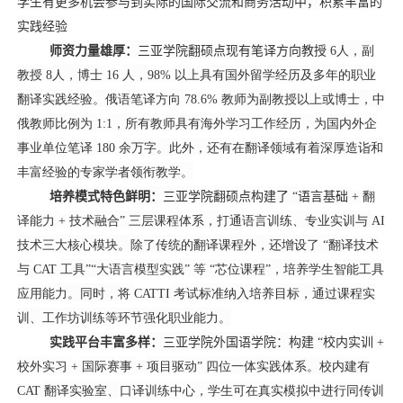
学生有更多机会参与到实际的国际交流和商务活动中，积累丰富的
实践经验
师资力量雄厚
：
三亚学院
翻硕点现有
笔译方向教授
6
人，副
教授
8
人，博士
1
6
人，
9
8
%
以上具有国外留学经历及多年的职业
翻译实践经验。俄语笔译方向
78.6%
教师为副教授以上或博士，中
俄教师比例为
1:1
，所有教师具有海外学习工作经历，为国内外企
事业单位笔译
180
余万字。此外，还有在翻译领域有着深厚造诣和
丰富经验的专家学者领衔教学。
培养模式特色鲜明
：
三亚学院
翻硕点
构建了 “语言基础
+
翻
译能力
+
技术融合” 三层课程体系，打通语言训练、专业实训与
AI
技术三大核心模块。除了传统的翻译课程外，还增设了 “翻译技术
与
CAT
工具”“大语言模型实践” 等 “芯位课程”，培养学生智能工具
应用能力。同时，将
CATTI
考试标准纳入培养目标，通过课程实
训、工作坊训练等环节强化职业能力。
实践平台丰富多样
：
三亚学院外国语学院：构建 “校内实训
+
校外实习
+
国际赛事
+
项目驱动” 四位一体实践体系。校内建有
CAT
翻译实验室、口译训练中心，学生可在真实模拟中进行同传训