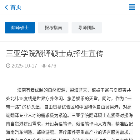
首页
翻译硕士
报考指南
导师团队
三亚学院翻译硕士点招生宣传
2025-10-17
476
海南
有着优越的自然资源，碧海蓝天、
植被丰富
与夏威夷共
处北纬
18
度线是世界疗养休闲、旅游娱乐的天堂。同时，
作为 “一
带一路” 的桥头堡、自由贸易试验区和中国特色自由贸易港，对高
端翻译专业人才的需求极为紧迫。三亚学院翻译硕士点紧密对接海
南自贸港建设需求，开设英语笔译、俄语笔译两大方向，精准匹配
海南汽车制造、邮轮游艇、医疗康养等重点产业的语言服务需求，