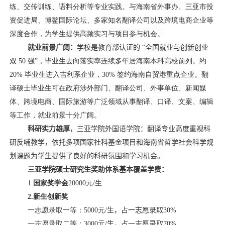
练、交传训练、语料分析等专业实践。与海南省外事办、三亚市投
资促进局、博鳌国际论坛、多家知名翻译公司以及跨境电商企业等
深度合作，为学生提供高频实习与项目参与机会。
就业前景广阔：
学校是教育部认证的 “全国就业与创新创业
双
50
强”，毕业生去向落实率连续多年居海南本科高校前列。约
20%
毕业生进入吉利系企业，
30%
签约海南自贸港重点企业。翻
译硕士毕业生可在政府涉外部门、翻译公司、外事单位、新闻媒
体、跨境电商、国际旅游等广泛领域从事翻译、口译、文案、编辑
等工作，就业前景十分广阔。
科研实力
雄厚
，
三亚学院外国语学院：翻译专业高度重视科
研反哺教学，依托多项国家社科基金项目和海南省哲学社会科学规
划课题为学生提供了良好的科研氛围和学习机会。
三亚学院硕士研究生奖助体系
基本覆盖学费
：
1.
国家奖学金
20000
元
/
生
2.
新生创新奖
一志愿录取一等：
5000
元
/
生
，
占一志愿录取
30%
一志愿录取二等：
3000
元
/
生
，
占一志愿录取
70%