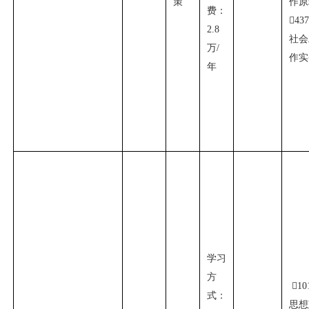
策
作原
费：

43
2.8
社会
万
/
作实
年
学习
方

10
式：
思想