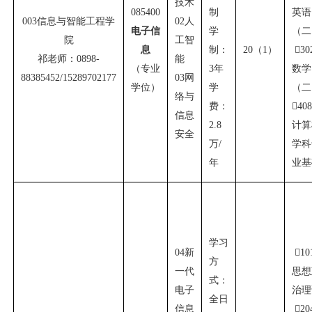
技术
085400
制
英语
003
信息与智能工程学
02
人
电子信
学
（二
院
工智
息
制：
20
（
1
）

30
祁老师：
0898-
能
（专业
3
年
数学
88385452/15289702177
03
网
学位）
学
（二
络与
费：

40
信息
2.8
计算
安全
万
/
学科
年
业基
学习
04
新

10
方
一代
思想
式：
电子
治理
全日
信息

20