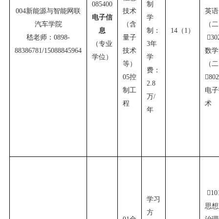
085400
制
004
新能源与智能网联
技术
英语
电子信
学
汽车学院
（含
（二
息
制：
14
（
1
）
嵇老师：
0898-
量子

30
（专业
3
年
88386781/15088845964
技术
数学
学位）
学
等）
（二
费：
05
控

80
2.8
制工
电子
万
/
程
术
年

10
学习
思想
方