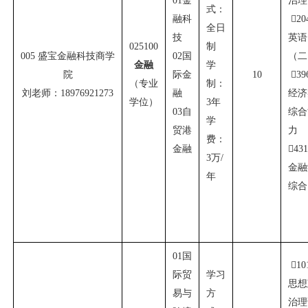
01
金
治理
式：
融科

20
全日
技
英语
025100
制
005
盛宝金融科技商学
02
国
（二
金融
学
院
际金
10

39
（专业
制：
刘老师：
18976921273
融
经济
学位）
3
年
03
自
综合
学
贸港
力
费：
金融

43
3
万
/
金融
年
综合
01
国

10
际贸
学习
思想
易与
方
治理