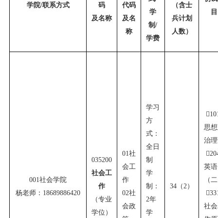
学院
/
联系方式
码
代码
（含士
学
目
及名称
及名
兵计划
制
/
称
人数）
学费
学习

10
方
思想
式：
治理
全日
01
社

20
035200
制
会工
英语
社会工
学
001
社会学院
作
（二
作
制：
34
（
2
）
杨老师：
18689886420
02
社

33
（专业
2
年
会政
社会
学位）
学