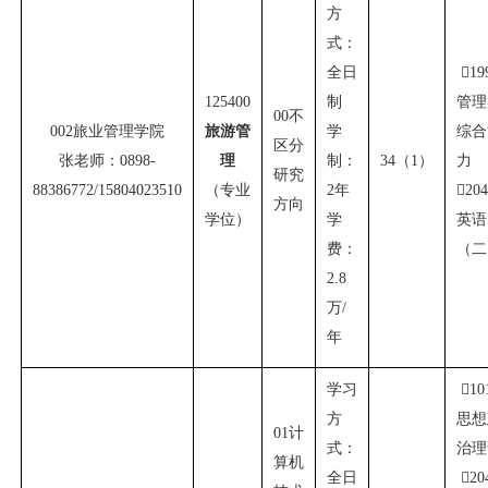
方
式：
全日

19
125400
制
管理
00
不
002
旅业管理学院
旅游管
学
综合
区分
张老师：
0898-
理
制：
34
（
1
）
力
研究
88386772/15804023510
（专业
2
年

20
方向
学位）
学
英语
费：
（二
2.8
万
/
年
学习

10
方
思想
01
计
式：
治理
算机
全日

20