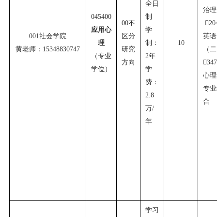
全日
治理
045400
制
00
不

20
应用心
学
001
社会学院
区分
英语
理
制：
10
黄老师：
15348830747
研究
（二
（专业
2
年
方向

34
学位）
学
心理
费：
专业
2.8
合
万
/
年
学习