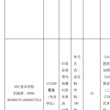
学习

10
01
音
方
思想
乐管
式：
治理
理与
全日

20
135200
传播
制
英语
009
音乐学院
音乐
02
音
学
（二
刘老师：
0898-
10
（专业
乐表
制：

33
88386079/18686857054
学位）
演
3
年
艺术