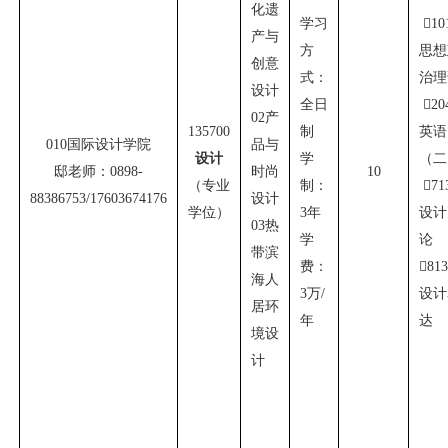
化遗
学习

10
产与
方
思想
创意
式：
治理
设计
全日

20
02
产
135700
制
英语
010
国际设计学院
品与
设计
学
（二
邸老师：
0898-
时尚
10
（专业
制：

71
88386753/17603674176
设计
学位）
3
年
设计
03
热
学
论
带滨
费：

81
海人
3
万
/
设计
居环
年
达
境设
计