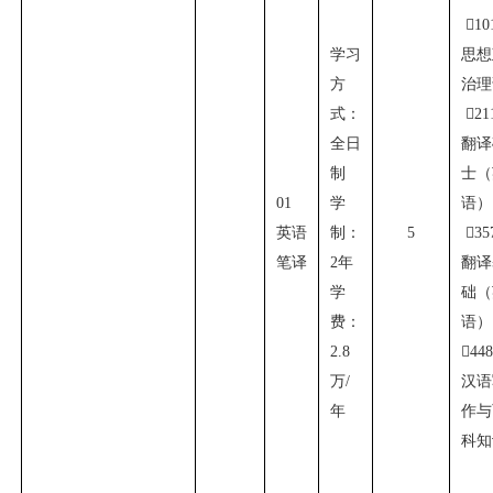

10
学习
思想
方
治理
式：

21
全日
翻译
制
士（
01
学
语）
英语
制：
5

35
笔译
2
年
翻译
学
础（
费：
语）
2.8

44
万
/
汉语
年
作与
科知