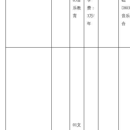
03
音
学
础
乐教
费：

80
育
3
万
/
音乐
年
合
01
文