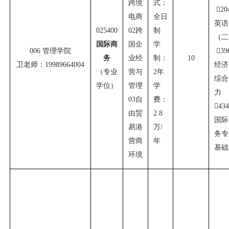
跨境
式：

20
电商
全日
英语
025400
02
跨
制
（二
国际商
国企
学
006
管理学院

39
务
业经
制：
10
卫老师：
19989664004
经济
（专业
营与
2
年
综合
学位）
管理
学
力
03
自
费：

43
由贸
2.8
国际
易港
万
/
务专
营商
年
基础
环境