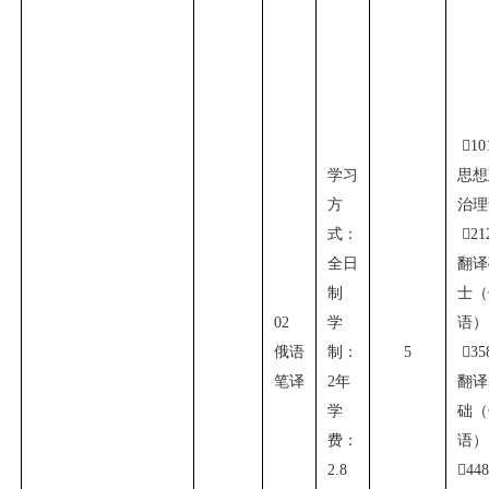

10
学习
思想
方
治理
式：

21
全日
翻译
制
士（
02
学
语）
俄语
制：
5

35
笔译
2
年
翻译
学
础（
费：
语）
2.8

44