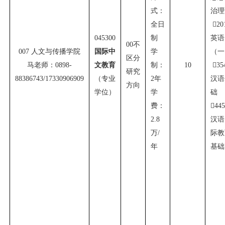
式：
治理
全日

20
045300
制
英语
00
不
007
人文与传播学院
国际中
学
（一
区分
马老师：
0898-
文教育
制：
10

35
研究
88386743/17330906909
（专业
2
年
汉语
方向
学位）
学
础
费：

44
2.8
汉语
万
/
际教
年
基础