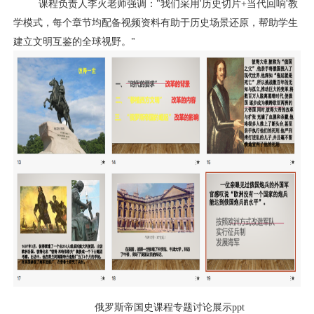
课程负责人李火老师强调：
"
我们采用
'
历史切片
+
当代回响
'
教
学模式，每个章节均配备视频资料有助于历史场景还原，帮助学生
建立文明互鉴的全球视野。
"
俄罗斯帝国史课程专题讨论展示
ppt