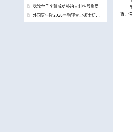
我院学子李凯成功签约吉利控股集团
诵、俄
外国语学院2026年翻译专业硕士研究生（MTI）一志愿考生面试工作圆满结束
三亚学院外国语学院2026年硕士研究生拟录取名单公示公告（一志愿）