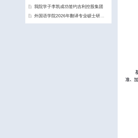
我院学子李凯成功签约吉利控股集团
外国语学院2026年翻译专业硕士研究生（MTI）一志愿考生面试工作圆满结束
三亚学院外国语学院2026年硕士研究生拟录取名单公示公告（一志愿）
准、