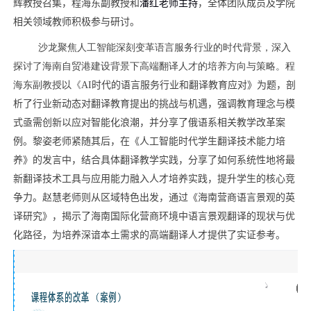
辉教授召集，程海东副教授和
潘红老师主持
，
全体
团队成员及学院
相关领域教师积极参与研讨。
沙龙聚焦人工智能深刻变革语言服务行业的时代背景，深入
探讨了海南自贸港建设背景下高端翻译人才的培养方向与策略。程
海东副教授以《
AI
时代的语言服务行业和翻译教育应对》为题，剖
析了行业新动态对翻译教育提出的挑战与机遇，强调教育理念与模
式亟需创新以应对智能化浪潮
，
并分享了俄语系相关教学改革案
例。
黎姿老师紧随其后，在《人工智能时代学生翻译技术能力培
养》的发言中，结合具体
翻译
教学实践，分享了如何系统性地将最
新翻译技术工具与应用能力融入人才培养
实践
，提升学生的核心竞
争力。赵慧老师则从区域特色出发，通过《海南营商语言景观的英
译研究》，揭示了海南国际化营商环境中语言景观翻译的现状与优
化路径，为培养深谙本土需求的高端翻译人才提供了实证参考。