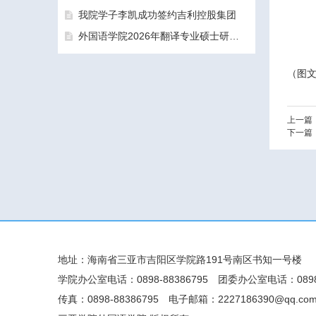
我院学子李凯成功签约吉利控股集团
外国语学院2026年翻译专业硕士研究生（MTI）一志愿考生面试工作圆满结束
（
图文
三亚学院外国语学院2026年硕士研究生拟录取名单公示公告（一志愿）
上一篇
下一篇
地址：海南省三亚市吉阳区学院路191号南区书知一号楼
学院办公室电话：0898-88386795
团委办公室电话：0898-
传真：0898-88386795
电子邮箱：2227186390@qq.co