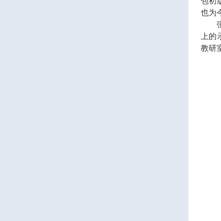
包初
也为
三亚学院外国语学院2026年硕士研究生拟录取名单公示公告（一志愿）
上的
教研