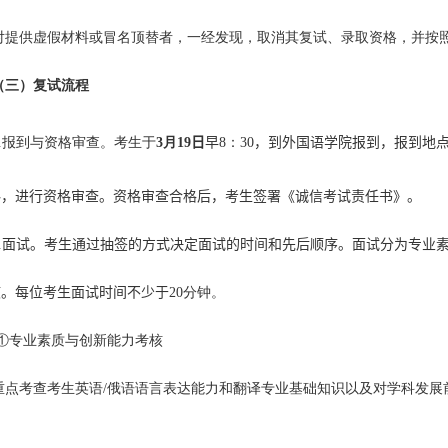
对提供虚假材料或冒名顶替者，一经发现，取消其复试、录取资格，并按
（三）复试流程
.
报到与资格审查。考生于
3
月
19
日
早
8
：
30
，到外国语学院报到，报到地
料，进行资格审查。资格审查合格后，考生签署《诚信考试责任书》。
.
面试。考生通过抽签的方式决定面试的时间和先后顺序。
面试分为专业
核
。
每位考生面试时间不少于
20
分钟。
①
专业素质与创新能力考核
重点考查考生英语
/
俄语语言表达能力和翻译专业基础知识以及对学科发展