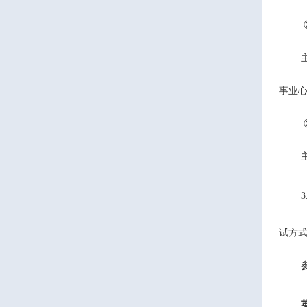
事业
3
试方