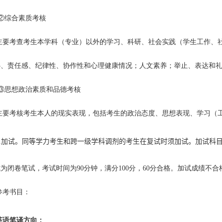
②
综合素质考核
主要考查考生本学科（专业）以外的学习、科研、社会实践（学生工作、
心、责任感、纪律性、协作性和心理健康情况；人文素养；举止、表达和
③
思想政治素质和品德考核
主要考核考生本人的现实表现，包括考生的政治态度、思想表现、学习（
.
加试。同等学力考生
和跨一级学科调剂的考生在复试时
须加试。加试科
式为闭卷笔试，考试时间为
90
分钟，满分
100
分，
60
分合格。加试成绩不合
参考书目：
英语笔译方向：