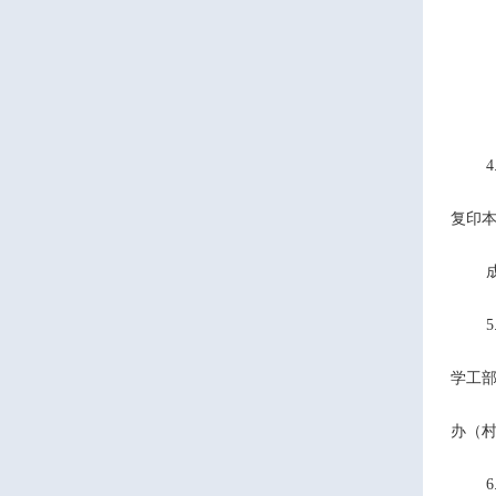
4
复印
5
学工
办（
6