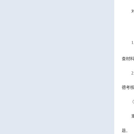
1
查材
2
德考
题。