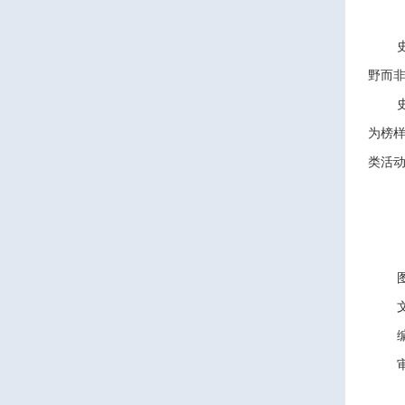
野而
为榜
类活