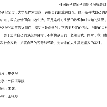
外国语学院团学组织换届暨表彰
史钊堃坚信，大学是探索自我、突破自我的重要阶段。她不断寻找自己的
非轨道，应该热情而自由地生活。正是这种对生活的热爱和对未知的渴望
史钊堃的故事告诉我们，成功不是偶然的，它需要坚定的信念、明确的目
样，勇于追求自己的梦想和目标，不断挑战自我、超越自我。同时，我们
动和社会实践、拓宽自己的视野和经验、为未来的人生奠定坚实的基础。
图片：史钊堃
文字：外国语学院
编辑：李 凯
审核：王艳琴