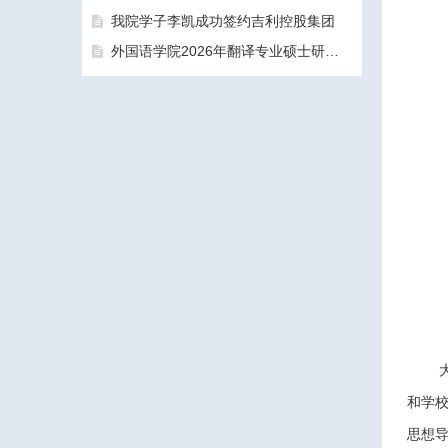
我院学子李凯成功签约吉利控股集团
外国语学院2026年翻译专业硕士研究生（MTI）一志愿考生面试工作圆满结束
三亚学院外国语学院2026年硕士研究生拟录取名单公示公告（一志愿）
和学
思想