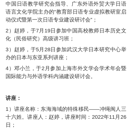
中国日语教学研究会指导、广东外语外贸大学日语
语言文化学院主办的“教育部日语专业虚拟教研室启
动仪式暨第一次日语专业建设研讨会”；
2）赵婷，于
7
月
19
日参加中国高校教师日本历史文
化（民俗研究）高级讲习班；
3）赵婷，于
5
月
28
日参加武汉大学日本研究中心举
办的日本与东亚系列讲座；
4）邓小兰，于
2
月参加上海市外文学会学术年会暨
国际能力与外语学科内涵建设研讨会。
讲座：
1）讲座名称：东海海域的特殊移民——冲绳闽人三
十六姓。讲座人：赵婷，讲座时间：
2022
年
11
月
26
日；