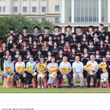
：
2024届-俄语2001班留影