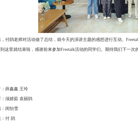
付鹃老师对活动做了总结，就今天的演讲主题的感想进行互动。Freeta
到这里就结束啦，感谢前来参加Freetalk活动的同学们。期待我们下一
：薛鑫鑫 王玲
：须婧茹 袁丽鹃
：闵怡雪
：付 鹃