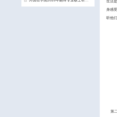
外国语学院2026年翻译专业硕士研究生（MTI）一志愿考生面试工作圆满结束
生活是
身感
听他
三亚学院外国语学院2026年硕士研究生拟录取名单公示公告（一志愿）
第二