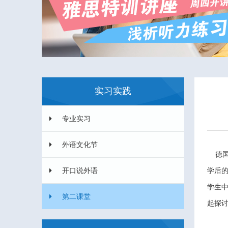
实习实践
专业实习
外语文化节
德国
开口说外语
学后的
学生中心
第二课堂
起探