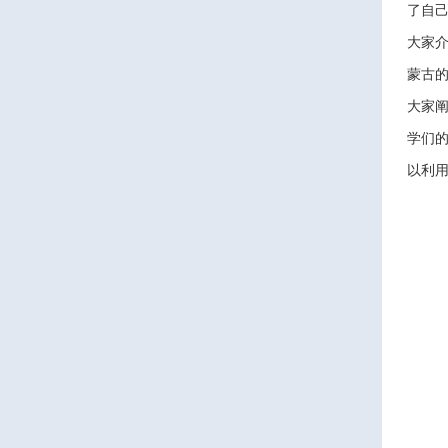
了自
大家介
蒙古
大家
学们的
以利