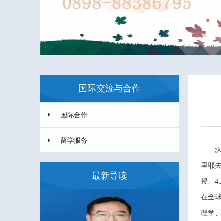
国际交流与合作
国际合作
留学服务
里耶夫
最新导读
授、4
在
全
理学