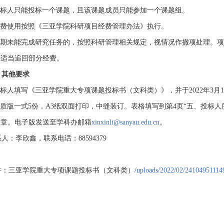
投标人只能投标一个课题，且该课题成员只能参加一个课题组。
经费使用按照《三亚学院科研项目经费管理办法》执行。
到期未能完成研究任务的，按照科研管理相关规定，视情况作撤项处理。
果适当追回部分经费。
、其他要求
标人填写《三亚学院重大专项课题投标书（文科类）》，并于2022年3月
质版一式5份，A3纸双面打印，中缝装订。表格填写到第4页“五、投标
公章。电子版发送至学科办邮箱
xinxinli@sanyau.edu.cn
。
：李欣鑫，联系电话：88594379
：三亚学院重大专项课题投标书（文科类）
/uploads/2022/02/24104951114