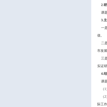
2.
课题
3.
一是
值。
二是
市发
三是
实证
4.
课题
（1
（2
际工