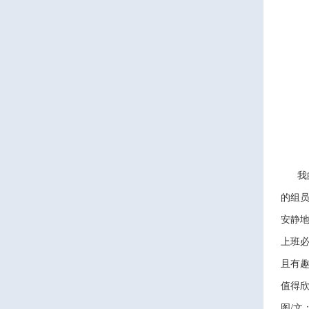
我的
的组
安静
上班
且有
值得
图
/文