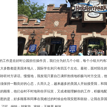
工作是在好时公园担任操作员，我们分为好几个小组，每个小组大约有3
员大多数都是美国本地人，国际学生则只有四五个左右。最初，面对陌生
地聆听对方讲话。慢慢地，我发现只要自己满怀热情地积极与对方交流，
必须保持一颗良好的心态，久而久之，越来越多的美国人开始接受我，和
趣的顾客，他们会时不时地和你开玩笑，又或者能理解你的工作，积极地
欣慰的是，好多顾客和同事在我难过的时候会给我安慰和鼓励，让我在异
：刁可 编辑：胡家华 审核：王艳琴 林玫