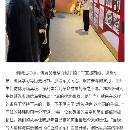
调研过程中，讲解员继续介绍了娘子军支援前线、思想动
员、练兵学习等历史细节。那段军民同心、艰苦奋斗的岁月，让师
生们仿佛身临其境，深刻体会到革命成果的来之不易。
2025
级研究
生管靖锴参观后深受触动：“真的很难想象，她们当年就是在这样
的条件下坚持下来的，我一下子明白了‘艰苦卓绝’这个词的重量。”
同班的孙玮彤同学分享道：
“
每一位女英雄的名字和历史都值得被
记住，她们的故事让我思考自己该如何担当起今天的责任。
”
当晚
的大型椰海实景演出《红色娘子军》震撼开幕。演出以真实的椰林