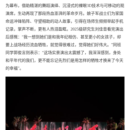
为幕布，借助精湛的舞蹈演绎、沉浸式的裸眼
3D
技术与可移动的观
演席，生动再现了那段热血澎湃的革命岁月。娘子军战士们为家国
命运冲锋陷阵、守望相助的动人故事，引得在场师生频频举起手机
记录，掌声不断，更有人热泪盈眶。
2025
级研究生刘佳音看完演出
后
感慨
：
“
我一想到她们是和我年纪相仿、甚至更小的女孩子，却
要上战场经历流血牺牲，就觉得很难过，觉得她们好伟大。
”
同班
同学郭俊言则表示：
“
这场实景演出太震撼了，我深深感到，身处
和平年代的我们，更不能忘记先烈们是用怎样的牺牲才换来了今
天
的幸福”。