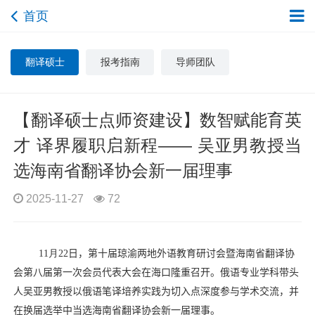
首页
翻译硕士
报考指南
导师团队
【翻译硕士点师资建设】数智赋能育英
才 译界履职启新程—— 吴亚男教授当
选海南省翻译协会新一届理事
2025-11-27
72
11
月
22
日，第十届琼渝两地外语教育研讨会暨海南省翻译协
会第八届第一次会员代表大会在海口隆重召开。俄语专业
学科
带头
人吴亚男教授以俄语笔译培养实践为切入点深度参与学术交流，
并
在换届选举中当选海南省翻译协会新一届理事。