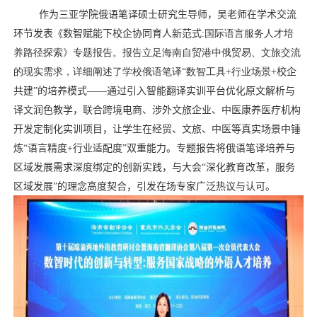
作为三亚学院俄语笔译
硕士研究生导师
，吴
老师
在学术交流
环节发表《数智赋能下校企协同育人新范式
:
国际语言服务人才培
养路径探索》专题报告。报告立足海南自贸港中俄贸易、文旅交流
的现实需求，详细阐述了学校俄语笔译“数智工具
+
行业场景
+
校企
共建”的培养模式——通过引入智能翻译实训平台优化原文解析与
译文润色教学，联合跨境电商、涉外文旅企业
、
中医康养医疗机构
开发定制化实训项目，让学生在经贸
、
文旅
、
中医
等真实场景中锤
炼“语言精度
+
行业适配度”双重能力。
专题报告将
俄语笔译培养与
区域发展需求深度绑定的创新实践，与大会“深化教育改革，服务
区域发展”的理念高度契合，引发在场专家广泛热议与认可。