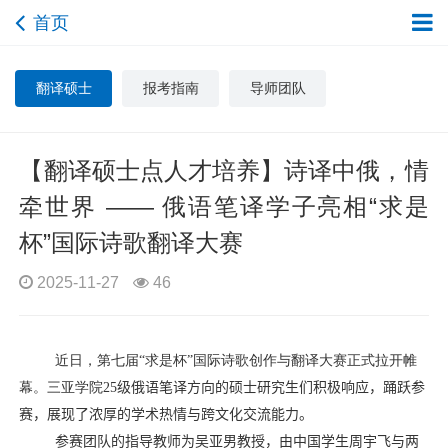
首页
翻译硕士
报考指南
导师团队
【翻译硕士点人才培养】诗译中俄，情
牵世界 —— 俄语笔译学子亮相“求是
杯”国际诗歌翻译大赛
2025-11-27
46
近日，第七届“求是杯”国际诗歌创作与翻译大赛正式拉开帷
幕。三亚学院
25
级
俄语笔译
方向
的
硕士研究生们
积极响应，踊跃参
赛，展现了浓厚的学术热情与跨文化交流能力。
参赛团队
的指导教师为吴亚男教授，
由中国学生周宇飞与两